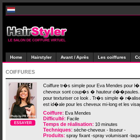
Home
Hairstyler
Avant / Après
Les coiffures
Co
COIFFURES
Coiffure tr�s simple pour Eva Mendes pour l�
cheveux sont coup�s � hauteur d��paules. Le
pour texturiser ce look . Tr�s simple � r�aliser 
est id�ale pour les cheveux mi-long et les visa
Coiffure:
Eva Mendes
Difficulté:
Facile
ESSAYER
Temps de réalisation:
10 minutes
Techniques:
sèche-cheveux - lisseur -
Produits:
spray fixant -spray volumisant -laqu