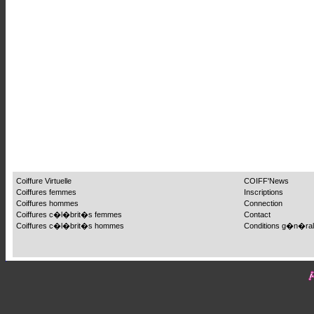
Coiffure Virtuelle
COIFF'News
Coiffures femmes
Inscriptions
Coiffures hommes
Connection
Coiffures c�l�brit�s femmes
Contact
Coiffures c�l�brit�s hommes
Conditions g�n�ra