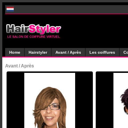
Home
Hairstyler
Avant / Après
Les coiffures
Co
Avant / Après