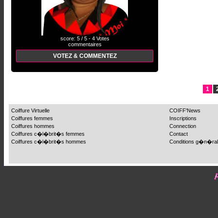
score: 5 / 5 - 4 Votes
commentaires
VOTEZ & COMMENTEZ
1
Coiffure Virtuelle
COIFF'News
Coiffures femmes
Inscriptions
Coiffures hommes
Connection
Coiffures c�l�brit�s femmes
Contact
Coiffures c�l�brit�s hommes
Conditions g�n�ra