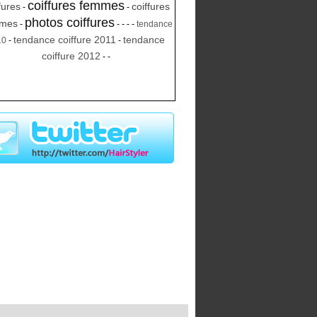
coiffures femmes
fures
coiffures
-
-
photos coiffures
mes
-
-
-
-
-
tendance
tendance coiffure 2011
tendance
10
-
-
coiffure 2012
-
-