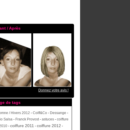
ant / Après
Donnez votre avis !
ge de tags
omne / Hivers 2012
-
Coiff&Co
-
Dessange
-
io Salsa
-
Franck Provost
-
astuces
-
coiffure
coiffure 2011
coiffure 2012
2010
-
-
-