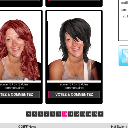
coif
hom
20
score: 5 / 5 - 1 Votes
score: 5 / 5 - 1 Votes
commentaires
commentaires
TEZ & COMMENTEZ
VOTEZ & COMMENTEZ
<
5
6
7
8
9
10
11
12
13
14
15
>
COIFF'News
HairStyler.fr