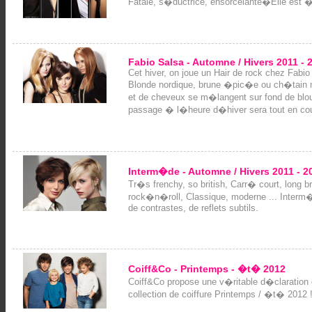
Fatale, s�ductrice, ensorcelante�Elle est � l
Fabio Salsa - Automne / Hivers 2011 - 
Cet hiver, on joue un Hair de rock chez Fabio
Blonde nordique, brune �pic�e ou ch�tain 
et de cheveux se m�langent sur fond de blou
passage � l�heure d�hiver sera tout en cou
Interm�de - Automne / Hivers 2011 - 2
Tr�s frenchy, so british, Carr� court, long
rock�n�roll, Classique, moderne ... Interm�
de contrastes, de reflets subtils.
Coiff&Co - Printemps - �t� 2012
Coiff&Co propose une v�ritable d�claration
collection de coiffure Printemps / �t� 2012 