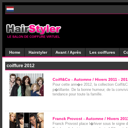
Home
Hairstyler
Avant / Après
Les coiffures
Co
coiffure 2012
Coiff&Co - Automne / Hivers 2011 - 20
Pour cette ann�e 2012, la collection Coiff
p�tillante. De la bonne humeur, de la convivi
tendance pour toute la famille.
Franck Provost - Automne / Hivers 201
Franck Provost place l�hiver sous le signe 