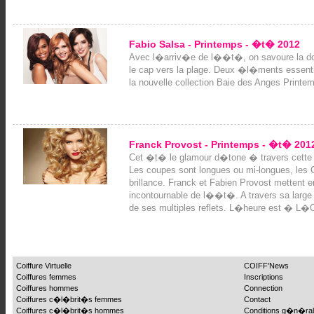
Fabio Salsa - Printemps - �t� 2012
Avec l�arriv�e de l��t�, on savoure la dou
le cap vers la plage. Deux �l�ments essent
la nouvelle collection Baie des Anges Print
Franck Provost - Printemps - �t� 201
Cet �t� le glamour d�tone � travers cette c
Les coupes sont longues ou mi-longues, les
brillance. Franck et Fabien Provost mettent e
incontournable de l��t�. A travers sa large p
de ses multiples reflets. L�heure est � L�O
Coiffure Virtuelle
COIFF'News
Coiffures femmes
Inscriptions
Coiffures hommes
Connection
Coiffures c�l�brit�s femmes
Contact
Coiffures c�l�brit�s hommes
Conditions g�n�ra