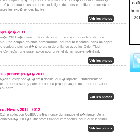
 techniques sp�cifiques de coloration, les tonalit�s jouent la subtilit�.
coif
es refl�tent toutes les humeurs, et la ligne de soins et coiffants Interm�de
outes les exp�riences faciles.
hom
20
Voir les photos
temps-�t� 2011
n�e 2011 s�annonce pleine de malice avec une nouvelle collection
te. Des coupes fraiches et modernes, pour toute la famille, dans un esprit
s couleurs pleines d��nergie et de brillance avec les Color Flash,
s Coiff&Co : une pose rapide pour un effet dynamique et p�tillant.
Voir les photos
is - printemps-�t� 2011
ran�aise, exigence � l�am�ricaine ? Qu�importe... Naturellement
es presque sans y penser, elles se pr�tent au jeu des transformations
s experts.
Voir les photos
e / Hivers 2011 - 2012
12, la collection Coiff&Co s�annonce dynamique et p�tillante. De la
convivialit�, un r�sultat professionnel et tendance pour toute la famille.
Voir les photos