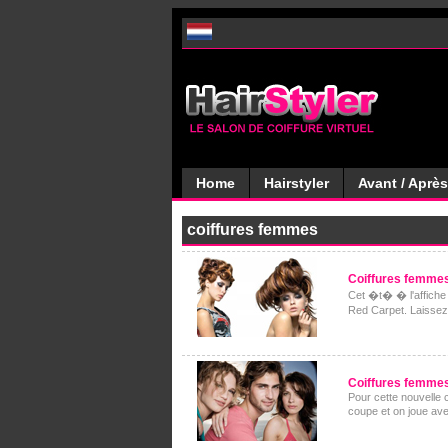
Home
Hairstyler
Avant / Après
coiffures femmes
Coiffures femmes
Cet �t� � l'affiche 
Red Carpet. Laissez
Coiffures femmes
Pour cette nouvelle 
coupe et on joue a