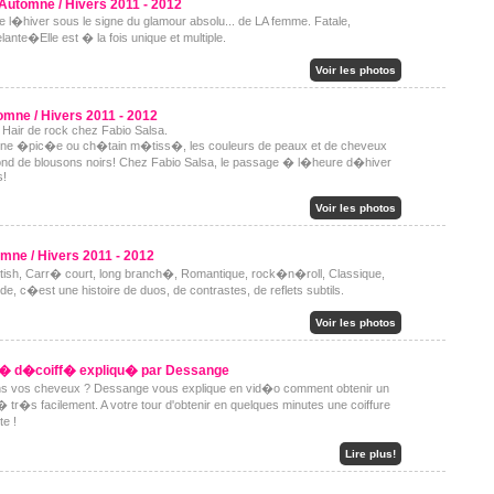
 Automne / Hivers 2011 - 2012
 l�hiver sous le signe du glamour absolu... de LA femme. Fatale,
ante�Elle est � la fois unique et multiple.
Voir les photos
omne / Hivers 2011 - 2012
n Hair de rock chez Fabio Salsa.
rune �pic�e ou ch�tain m�tiss�, les couleurs de peaux et de cheveux
nd de blousons noirs! Chez Fabio Salsa, le passage � l�heure d�hiver
s!
Voir les photos
mne / Hivers 2011 - 2012
itish, Carr� court, long branch�, Romantique, rock�n�roll, Classique,
e, c�est une histoire de duos, de contrastes, de reflets subtils.
Voir les photos
ff� d�coiff� expliqu� par Dessange
ns vos cheveux ? Dessange vous explique en vid�o comment obtenir un
� tr�s facilement. A votre tour d'obtenir en quelques minutes une coiffure
te !
Lire plus!