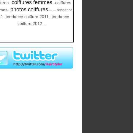
coiffures femmes
fures
coiffures
-
-
photos coiffures
mes
-
-
-
-
-
tendance
tendance coiffure 2011
tendance
10
-
-
coiffure 2012
-
-