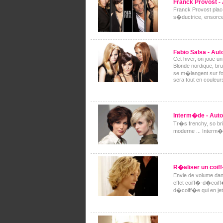
Franck Provost -
Franck Provost place
s�ductrice, ensorcel
Fabio Salsa - Aut
Cet hiver, on joue u
Blonde nordique, b
se m�langent sur fo
sera tout en couleur
Interm�de - Auto
Tr�s frenchy, so br
moderne ... Interm�d
R�aliser un coi
Envie de volume da
effet coiff�-d�coiff
d�coiff�e qui en jet