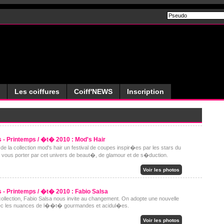
Les coiffures
Coiff'NEWS
Inscription
 - Printemps / �t� 2010 : Mod's Hair
de la collection mod's hair un festival de coupes inspir�es par les stars du
 vous porter par cet univers de beaut�, de glamour et de s�duction.
Voir les photos
 - Printemps / �t� 2010 : Fabio Salsa
collection, Fabio Salsa nous invite au changement. On adopte une nouvelle
vec les nuances de l��t� gourmandes et acidul�es.
Voir les photos