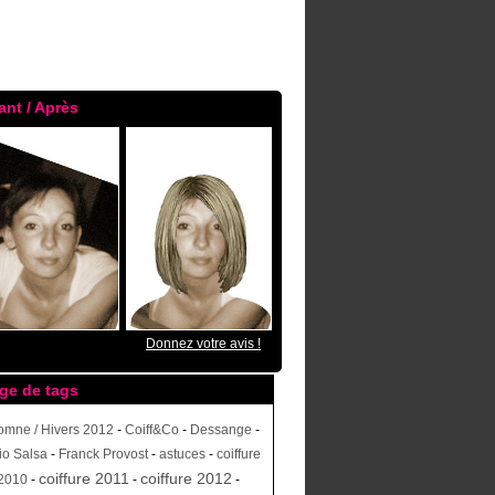
ant / Après
Donnez votre avis !
ge de tags
omne / Hivers 2012
-
Coiff&Co
-
Dessange
-
io Salsa
-
Franck Provost
-
astuces
-
coiffure
coiffure 2011
coiffure 2012
2010
-
-
-