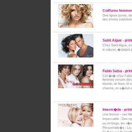
Coiffures femmes
Des lignes pures, de
des envies traduisen
Saint Algue - pr
Chez Saint Algue, on
le naturel, �clatant
Fabio Salsa - pr
Cet �t� chez Fabio S
femmes venues des q
boucle, on lisse, et
charme, on s�duit 
Interm�de - pri
Une femme - ses fill
Impeccable : Des st
ou mi-longs, les r�s
Personnalis�e : La c