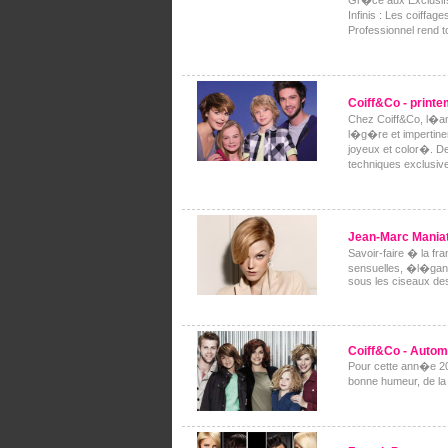
Gr�ce aux Exclusifs,
Infinis : Les coiffag
Professionnel rend t
Coiff&Co - prin
Chez Coiff&Co, l�an
l�g�re et impertinen
joyeux et color�. De
techniques exclusive
Jean-Marc Maniat
Savoir-faire � la f
sensuelles, �l�gant
sous les ciseaux de
Coiff&Co - Automn
Pour cette ann�e 20
bonne humeur, de la 