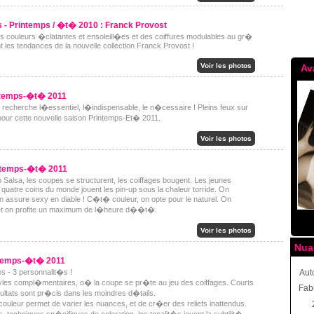
 - Printemps / �t� 2010 : Franck Provost
s couleurs �clatantes et ensoleill�es et des coiffures modulables au gr�
t les tendances de la nouvelle collection Franck Provost !
Voir les photos
Av
intemps-�t� 2011
 recherche l�essentiel, l�indispensable, le n�cessaire ! Pleins feux sur
 pour cette nouvelle saison Printemps-Et� 2011.
Voir les photos
intemps-�t� 2011
alsa, les coupes se structurent, les coiffages bougent. Les jeunes
uatre coins du monde jouent les pin-up sous la chaleur torride. On
 on assure sexy en diable ! C�t� couleur, on opte pour le naturel. On
et on profite un maximum de l�heure d��t�.
Voir les photos
Nua
ntemps-�t� 2011
es - 3 personnalit�s !
Aut
yles compl�mentaires, o� la coupe se pr�te au jeu des coiffages. Courts
Fab
ultats sont pr�cis dans les moindres d�tails.
ouleur permet de varier les nuances, et de cr�er des reliefs inattendus.